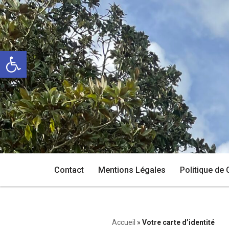
Aller
au
Ouvrir la barre d’outils
contenu
Contact
Mentions Légales
Politique de 
Accueil
»
Votre carte d’identité