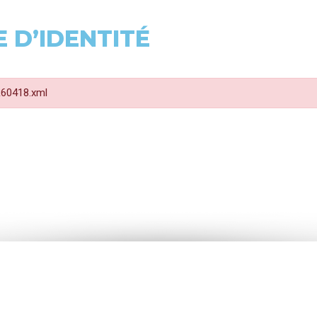
 D’IDENTITÉ
 R60418.xml