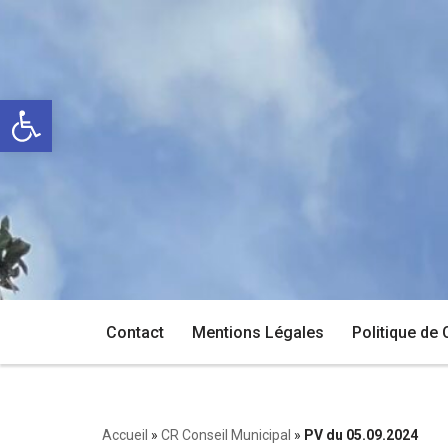
Aller
au
Ouvrir la barre d’outils
contenu
Contact
Mentions Légales
Politique de 
Accueil
»
CR Conseil Municipal
»
PV du 05.09.2024