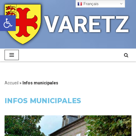
Français
VARETZ
Ouvrir la barre d’outils
Aller
au
contenu
Accueil
»
Infos municipales
INFOS MUNICIPALES