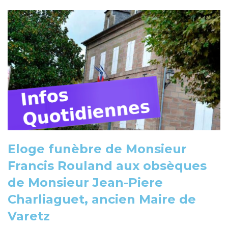
Eloge funèbre de Monsieur
Francis Rouland aux obsèques
de Monsieur Jean-Piere
Charliaguet, ancien Maire de
Varetz