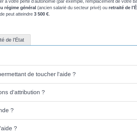
ter à votre perte d'autonomie (par exemple, remplacement de votre ba
 du régime général
(ancien salarié du secteur privé) ou
retraité de l'É
ide peut atteindre
3 500 €
.
té de l'État
permettant de toucher l'aide ?
ons d'attribution ?
nde ?
'aide ?