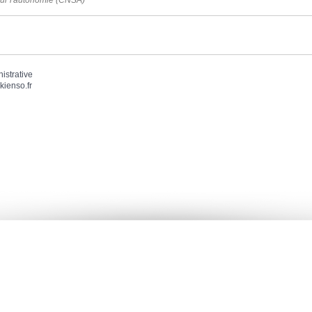
our l'autonomie (CNSA)
nistrative
kienso.fr