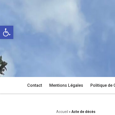
Aller
au
Ouvrir la barre d’outils
contenu
Contact
Mentions Légales
Politique de 
Accueil
»
Acte de décès