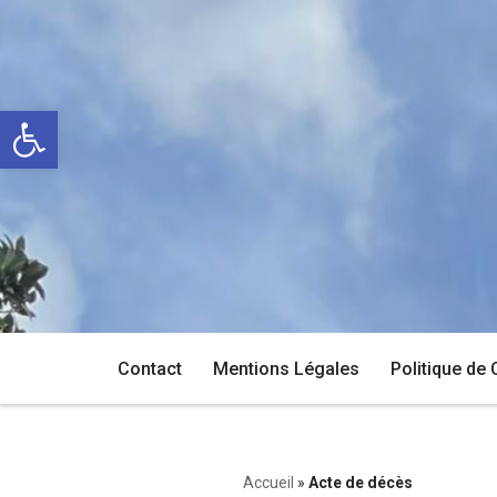
Aller
au
Ouvrir la barre d’outils
contenu
Contact
Mentions Légales
Politique de 
Accueil
»
Acte de décès