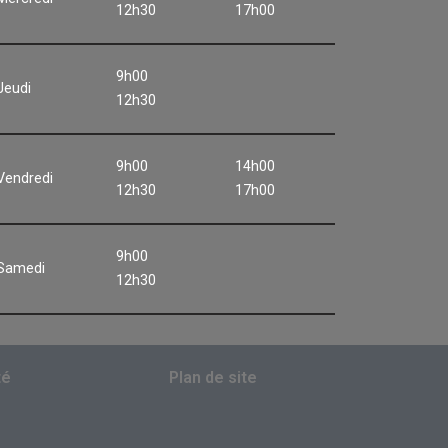
12h30
17h00
9h00
Jeudi
12h30
9h00
14h00
Vendredi
12h30
17h00
9h00
Samedi
12h30
té
Plan de site