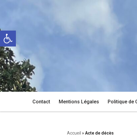
Aller
au
Ouvrir la barre d’outils
contenu
Contact
Mentions Légales
Politique de 
Accueil
»
Acte de décès