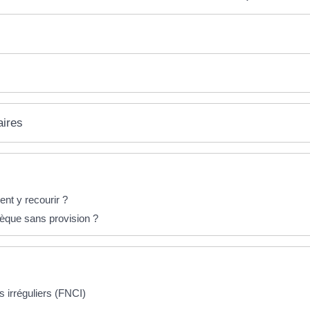
aires
nt y recourir ?
èque sans provision ?
s irréguliers (FNCI)