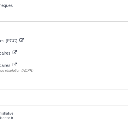
chèques
ques (FCC)
ncaires
ncaires
t de résolution (ACPR)
nistrative
kienso.fr