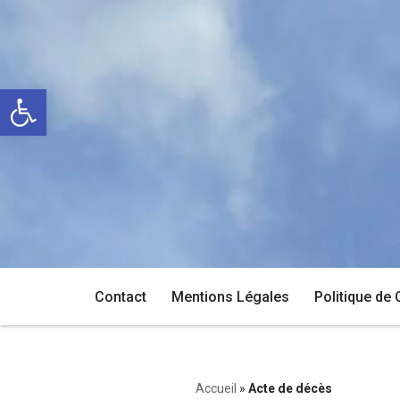
Aller
au
Ouvrir la barre d’outils
contenu
Contact
Mentions Légales
Politique de 
Accueil
»
Acte de décès