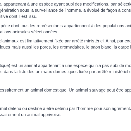
 appartenant à une espèce ayant subi des modifications, par sélectio
 génération sous la surveillance de l'homme, a évolué de façon à cons
ive dont il est issu.
èce dont tous les représentants appartiennent à des populations an
ations animales sélectionnées.
 d'animaux
est limitativement fixée par arrêté ministériel. Ainsi, par ex
es mais aussi les porcs, les dromadaires, le paon blanc, la carpe Ko
ue) est un animal appartenant à une espèce qui n'a pas subi de modif
s dans la liste des animaux domestiques fixée par arrêté ministériel
cessairement un animal domestique. Un animal sauvage peut être app
mal détenu ou destiné à être détenu par l'homme pour son agrément
sairement un animal apprivoisé.