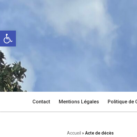
Aller
au
Ouvrir la barre d’outils
contenu
Contact
Mentions Légales
Politique de 
Accueil
»
Acte de décès