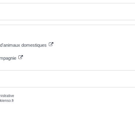
s d'animaux domestiques
compagnie
nistrative
kienso.fr