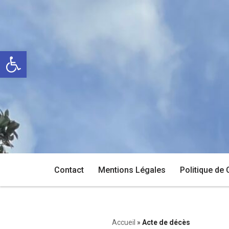
Aller
au
Ouvrir la barre d’outils
contenu
Contact
Mentions Légales
Politique de 
Accueil
»
Acte de décès