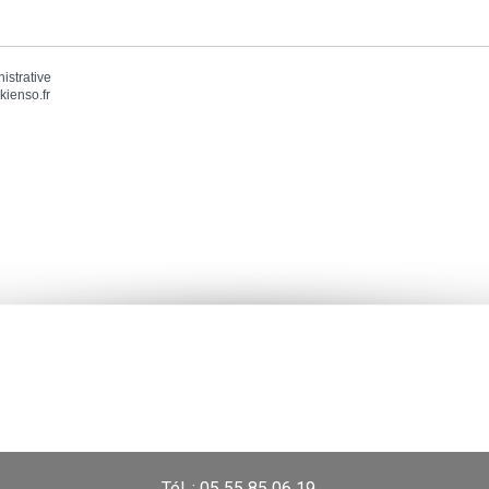
nistrative
kienso.fr
Tél. : 05 55 85 06 19