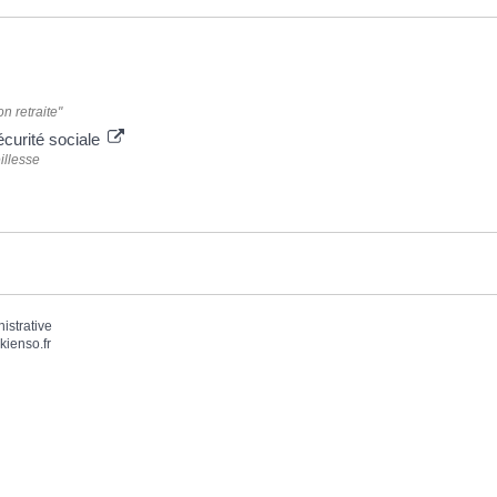
n retraite"
écurité sociale
illesse
nistrative
kienso.fr