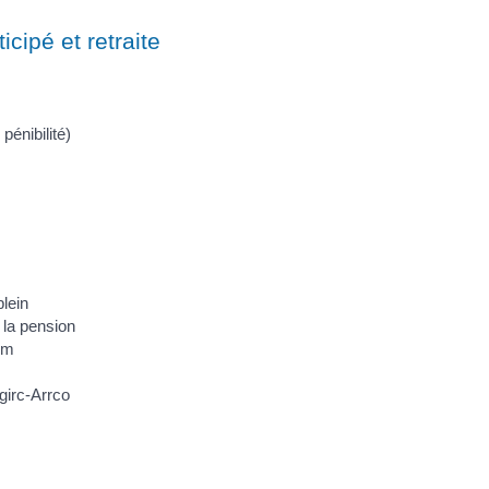
icipé et retraite
pénibilité)
plein
 la pension
um
girc-Arrco