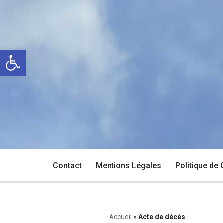
Aller
au
Ouvrir la barre d’outils
contenu
Contact
Mentions Légales
Politique de 
Accueil
»
Acte de décès