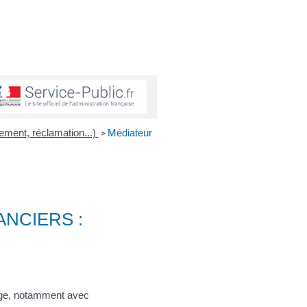
aiement, réclamation...)
Médiateur
>
NCIERS :
tige, notamment avec