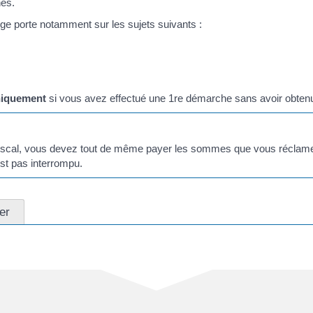
nes.
tige porte notamment sur les sujets suivants :
iquement
si vous avez effectué une 1
re
démarche sans avoir obtenu 
r fiscal, vous devez tout de même payer les sommes que vous réclame 
st pas interrompu.
er