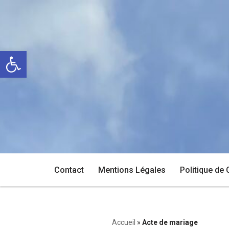
Aller
au
Ouvrir la barre d’outils
contenu
Contact
Mentions Légales
Politique de 
Accueil
»
Acte de mariage