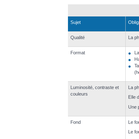
Sujet
Oblig
Qualité
La ph
Format
La
Ha
Ta
(h
Luminosité, contraste et
La ph
couleurs
Elle 
Une 
Fond
Le fo
Le fo