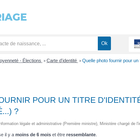
RIAGE
toyenneté - Élections
Carte d'identité
Quelle photo fournir pour un t
>
>
URNIR POUR UN TITRE D'IDENTIT
..) ?
information légale et administrative (Première ministre), Ministère chargé de l'i
se il y a
moins de 6 mois
et être
ressemblante
.