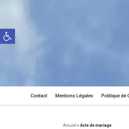
Aller
au
Ouvrir la barre d’outils
contenu
Contact
Mentions Légales
Politique de 
Accueil
»
Acte de mariage