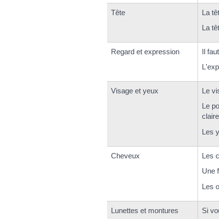
Tête
La tê
La têt
Regard et expression
Il fau
L'exp
Visage et yeux
Le vi
Le po
clair
Les y
Cheveux
Les c
Une f
Les o
Lunettes et montures
Si vo