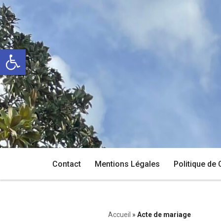
Aller
au
Ouvrir la barre d’outils
contenu
Contact
Mentions Légales
Politique de 
Accueil
»
Acte de mariage