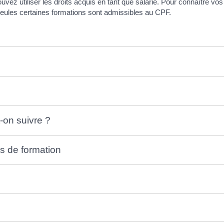
ez utiliser les droits acquis en tant que salarié. Pour connaître vo
eules certaines formations sont admissibles au CPF.
-on suivre ?
is de formation