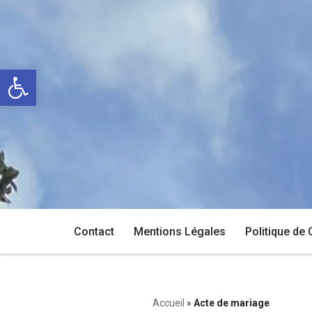
Aller
au
Ouvrir la barre d’outils
contenu
Contact
Mentions Légales
Politique de 
Accueil
»
Acte de mariage