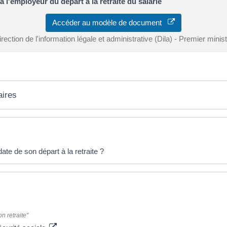
 à l'employeur du départ à la retraite du salarié
Accéder au modèle de document
rection de l'information légale et administrative (Dila) - Premier minis
aires
 date de son départ à la retraite ?
n retraite"