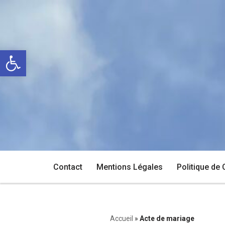
Aller
au
Ouvrir la barre d’outils
contenu
Contact
Mentions Légales
Politique de 
Accueil
»
Acte de mariage