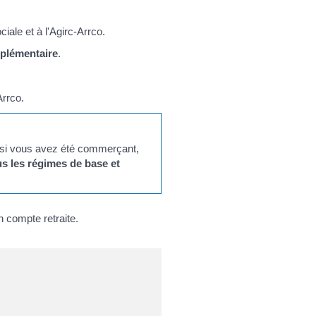
iale et à l'Agirc-Arrco.
mplémentaire
.
Arrco.
e si vous avez été commerçant,
us les régimes de base et
n compte retraite.