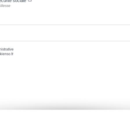
écurité sociale
illesse
nistrative
kienso.fr