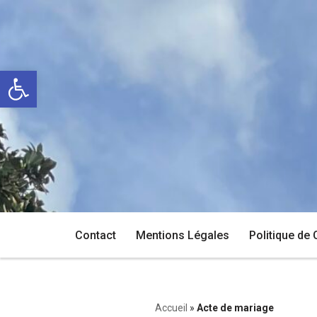
Aller
au
Ouvrir la barre d’outils
contenu
Contact
Mentions Légales
Politique de 
Accueil
»
Acte de mariage