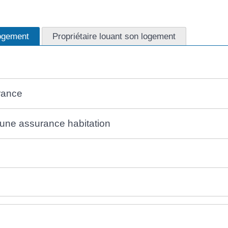
logement
Propriétaire louant son logement
rance
e une assurance habitation