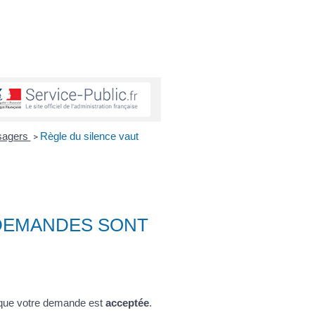
usagers
Règle du silence vaut
>
 DEMANDES SONT
e que votre demande est
acceptée
.