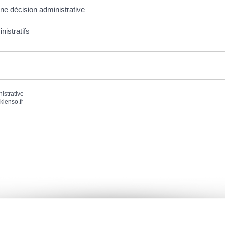
une décision administrative
istratifs
nistrative
kienso.fr