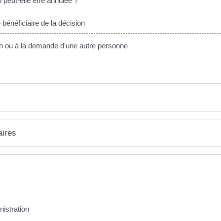
 peut-elle être annulée ?
énéficiaire de la décision
tion ou à la demande d'une autre personne
aires
nistration