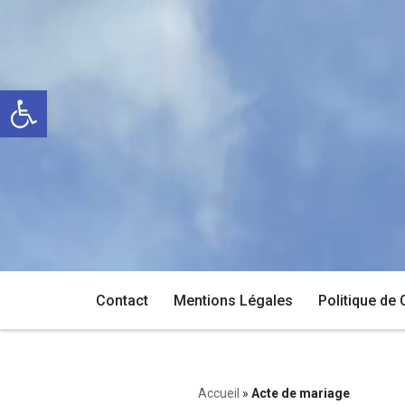
Aller
au
Ouvrir la barre d’outils
contenu
Contact
Mentions Légales
Politique de 
Accueil
»
Acte de mariage