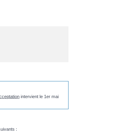
acceptation
intervient le 1
er
mai
uivants :