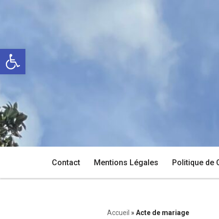
Aller
au
Ouvrir la barre d’outils
contenu
Contact
Mentions Légales
Politique de 
Accueil
»
Acte de mariage