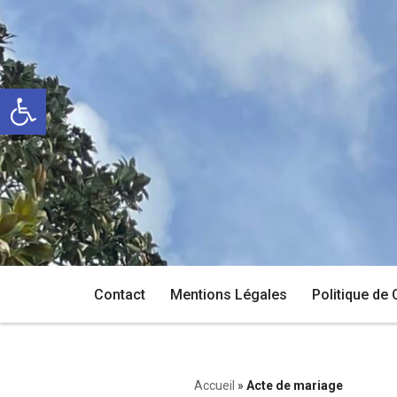
Aller
au
Ouvrir la barre d’outils
contenu
Contact
Mentions Légales
Politique de 
Accueil
»
Acte de mariage