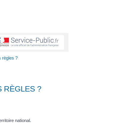
s règles ?
 RÈGLES ?
ritoire national.