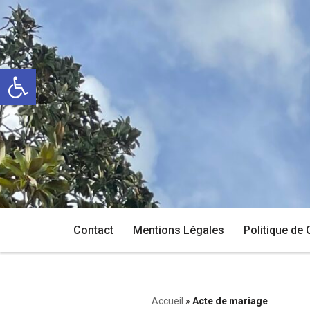
Aller
au
Ouvrir la barre d’outils
contenu
Contact
Mentions Légales
Politique de 
Accueil
»
Acte de mariage