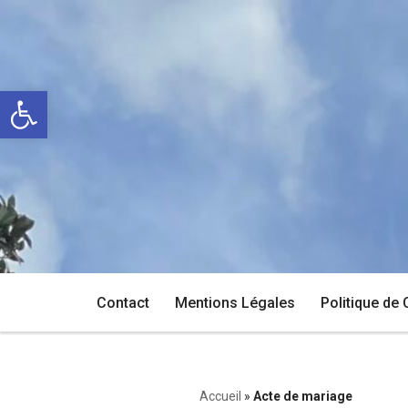
Aller
au
Ouvrir la barre d’outils
contenu
Contact
Mentions Légales
Politique de 
Accueil
»
Acte de mariage