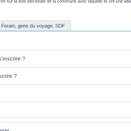
ire sur la liste électorale de la commune avec laquelle ils ont une att
Forain, gens du voyage, SDF
inscrire ?
crire ?
aires