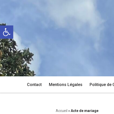
Aller
au
Ouvrir la barre d’outils
contenu
Contact
Mentions Légales
Politique de 
Accueil
»
Acte de mariage