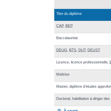
Titre du diplôme
CAP
,
BEP
Baccalauréat
DEUG
,
BTS
,
DUT
,
DEUST
Licence, licence professionnelle,
Maîtrise
Master, diplôme d'études approfon
Doctorat, habilitation à diriger de
À savoir