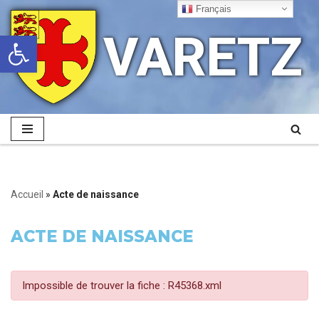
Français
VARETZ
Ouvrir la barre d’outils
Aller
au
contenu
Accueil
»
Acte de naissance
ACTE DE NAISSANCE
Impossible de trouver la fiche : R45368.xml