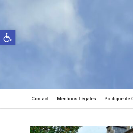
Aller
au
Ouvrir la barre d’outils
contenu
Contact
Mentions Légales
Politique de 