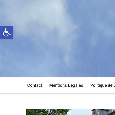
Aller
au
Ouvrir la barre d’outils
contenu
Contact
Mentions Légales
Politique de 