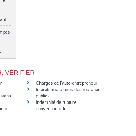
ire
ant
ompes
…
, VÉRIFIER
un
Charges de l'auto-entrepreneur
Intérêts moratoires des marchés
tisans
publics
Indemnité de rupture
neur
conventionnelle