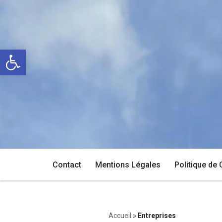
Aller
au
Ouvrir la barre d’outils
contenu
Contact
Mentions Légales
Politique de 
Accueil
»
Entreprises