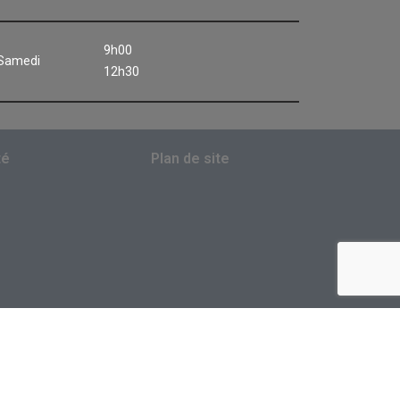
9h00
Samedi
12h30
té
Plan de site