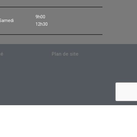
9h00
Samedi
12h30
té
Plan de site