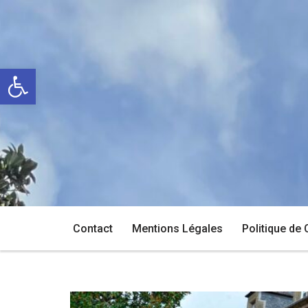
Aller
au
Ouvrir la barre d’outils
contenu
Contact
Mentions Légales
Politique de 