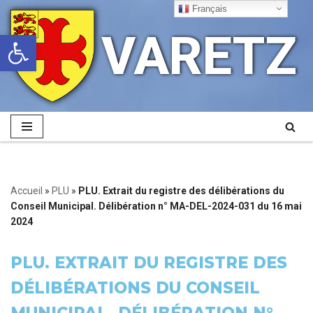
Français
VARETZ
Ouvrir la barre d’outils
Aller
au
contenu
Accueil
»
PLU
»
PLU. Extrait du registre des délibérations du
Conseil Municipal. Délibération n° MA-DEL-2024-031 du 16 mai
2024
PLU. EXTRAIT DU REGISTRE DES
DÉLIBÉRATIONS DU CONSEIL