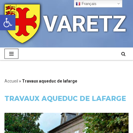
Français
VARETZ
Ouvrir la barre d’outils
Aller
au
contenu
Accueil
»
Travaux aqueduc de lafarge
TRAVAUX AQUEDUC DE LAFARGE