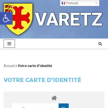
Français
VARETZ
Ouvrir la barre d’outils
Aller
au
contenu
Accueil
»
Votre carte d’identité
VOTRE CARTE D’IDENTITÉ