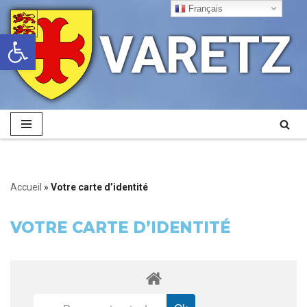
Français
VARETZ
Ouvrir la barre d’outils
Aller
au
contenu
Accueil
»
Votre carte d’identité
VOTRE CARTE D’IDENTITÉ