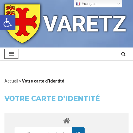
Français
VARETZ
Ouvrir la barre d’outils
Aller
au
contenu
Accueil
»
Votre carte d’identité
VOTRE CARTE D’IDENTITÉ