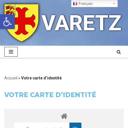
Français
VARETZ
Ouvrir la barre d’outils
Aller
au
contenu
Accueil
»
Votre carte d’identité
VOTRE CARTE D’IDENTITÉ