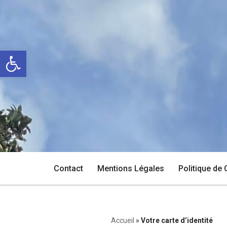
Aller
au
Ouvrir la barre d’outils
contenu
Contact
Mentions Légales
Politique de 
Accueil
»
Votre carte d’identité