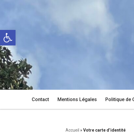
Aller
au
Ouvrir la barre d’outils
contenu
Contact
Mentions Légales
Politique de 
Accueil
»
Votre carte d’identité