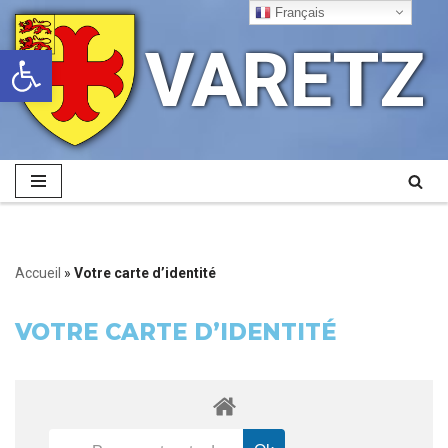
Français
VARETZ
Ouvrir la barre d’outils
Aller
au
contenu
Accueil
»
Votre carte d’identité
VOTRE CARTE D’IDENTITÉ