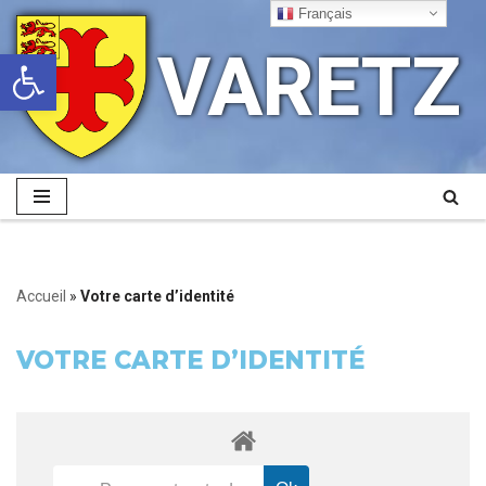
Français
VARETZ
Ouvrir la barre d’outils
Aller
au
contenu
Accueil
»
Votre carte d’identité
VOTRE CARTE D’IDENTITÉ