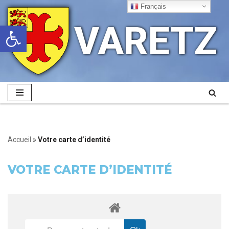
Français
VARETZ
Ouvrir la barre d’outils
Aller
au
contenu
Accueil
»
Votre carte d’identité
VOTRE CARTE D’IDENTITÉ