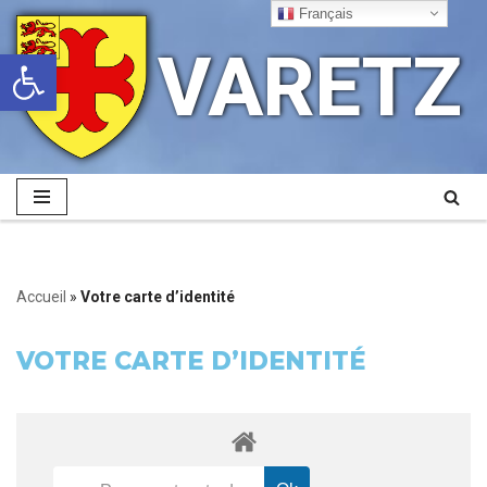
Français
VARETZ
Ouvrir la barre d’outils
Aller
au
contenu
Accueil
»
Votre carte d’identité
VOTRE CARTE D’IDENTITÉ