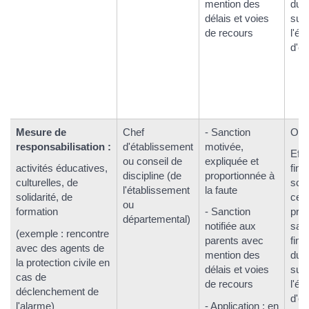
mention des
du 
délais et voies
sur
de recours
l'él
d'ét
Mesure de
Chef
- Sanction
Oui.
responsabilisation :
d'établissement
motivée,
Eff
ou conseil de
expliquée et
activités éducatives,
fin 
discipline (de
proportionnée à
culturelles, de
scol
l'établissement
la faute
solidarité, de
cell
ou
formation
- Sanction
pro
départemental)
notifiée aux
sanc
(exemple : rencontre
parents avec
fin 
avec des agents de
mention des
du 
la protection civile en
délais et voies
sur
cas de
de recours
l'él
déclenchement de
d'ét
l'alarme)
- Application : en