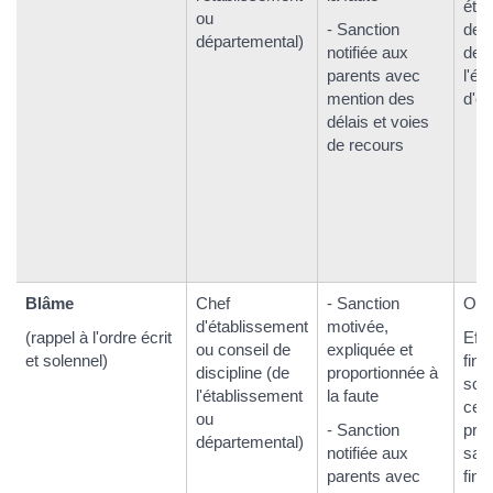
étu
ou
- Sanction
deg
départemental)
notifiée aux
dem
parents avec
l'él
mention des
d'ét
délais et voies
de recours
Blâme
Chef
- Sanction
Oui.
d'établissement
motivée,
(rappel à l'ordre écrit
Eff
ou conseil de
expliquée et
et solennel)
fin 
discipline (de
proportionnée à
scol
l'établissement
la faute
cell
ou
- Sanction
pro
départemental)
notifiée aux
sanc
parents avec
fin 