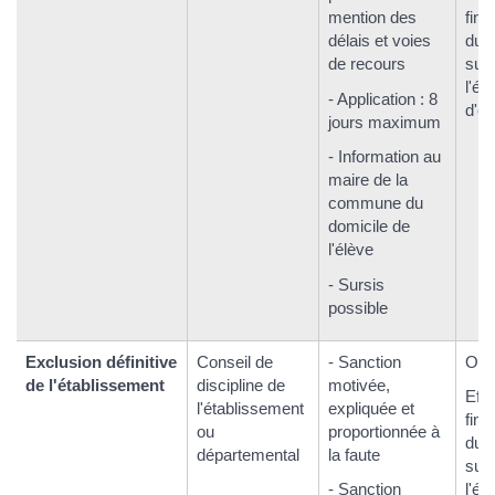
mention des
fin 
délais et voies
du 
de recours
sur
l'él
- Application : 8
d'ét
jours maximum
- Information au
maire de la
commune du
domicile de
l'élève
- Sursis
possible
Exclusion définitive
Conseil de
- Sanction
Oui.
de l'établissement
discipline de
motivée,
Eff
l'établissement
expliquée et
fin 
ou
proportionnée à
du 
départemental
la faute
sur
- Sanction
l'él