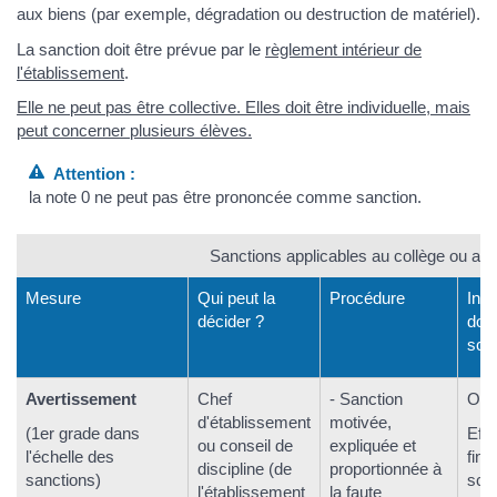
aux biens (par exemple, dégradation ou destruction de matériel).
La sanction doit être prévue par le
règlement intérieur de
l'établissement
.
Elle ne peut pas être collective. Elles doit être individuelle, mais
peut concerner plusieurs élèves.
Attention :
la note 0 ne peut pas être prononcée comme sanction.
Sanctions applicables au collège ou au 
Mesure
Qui peut la
Procédure
Insc
décider ?
dos
scol
Avertissement
Chef
- Sanction
Oui.
d'établissement
motivée,
(1
er
grade dans
Eff
ou conseil de
expliquée et
l'échelle des
fin 
discipline (de
proportionnée à
sanctions)
scol
l'établissement
la faute