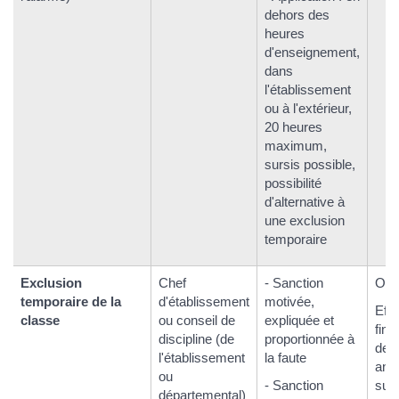
dehors des
heures
d'enseignement,
dans
l'établissement
ou à l'extérieur,
20 heures
maximum,
sursis possible,
possibilité
d'alternative à
une exclusion
temporaire
Exclusion
Chef
- Sanction
Oui.
temporaire de la
d'établissement
motivée,
Eff
classe
ou conseil de
expliquée et
fin 
discipline (de
proportionnée à
deu
l'établissement
la faute
ann
ou
- Sanction
suiv
départemental)