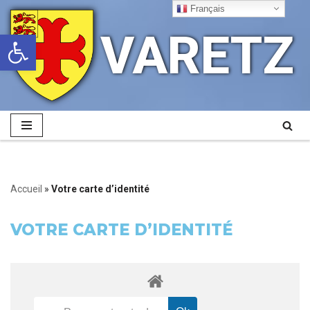
Français
VARETZ
Ouvrir la barre d’outils
Aller
au
contenu
Accueil
»
Votre carte d’identité
VOTRE CARTE D’IDENTITÉ