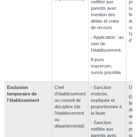
notifiée aux
pro
parents avec
sanc
mention des
fin 
délais et voies
du 
de recours
sur
l'él
- Application : au
d'ét
sein de
l'établissement,
8 jours
maximum,
sursis possible
Exclusion
Chef
- Sanction
Oui.
temporaire de
d'établissement
motivée,
Eff
l'établissement
ou conseil de
expliquée et
fin 
discipline (de
proportionnée à
deu
l'établissement
la faute
ann
ou
- Sanction
suiv
départemental)
notifiée aux
pro
parents avec
sanc