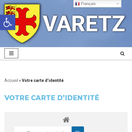
Français
VARETZ
Ouvrir la barre d’outils
Aller
au
contenu
Accueil
»
Votre carte d’identité
VOTRE CARTE D’IDENTITÉ