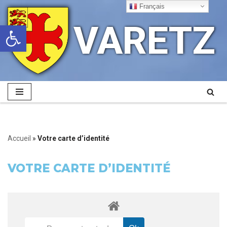
Français
VARETZ
Ouvrir la barre d’outils
Aller
au
contenu
Accueil
»
Votre carte d’identité
VOTRE CARTE D’IDENTITÉ