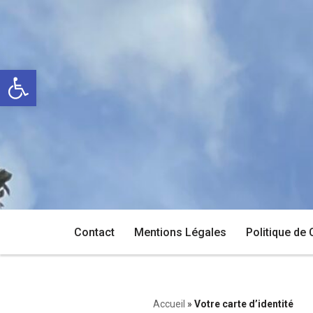
Aller
au
Ouvrir la barre d’outils
contenu
Contact
Mentions Légales
Politique de 
Accueil
»
Votre carte d’identité