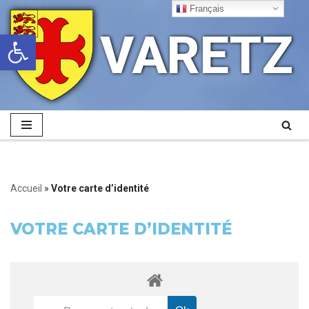
Français
VARETZ
Ouvrir la barre d’outils
Aller
au
contenu
Accueil
»
Votre carte d’identité
VOTRE CARTE D’IDENTITÉ