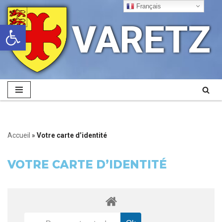
Français
VARETZ
Ouvrir la barre d’outils
Aller
au
contenu
Accueil
»
Votre carte d’identité
VOTRE CARTE D’IDENTITÉ