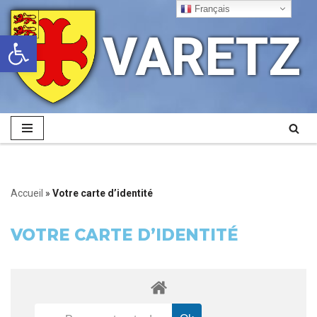
Français
VARETZ
Ouvrir la barre d’outils
Aller
au
contenu
Accueil
»
Votre carte d’identité
VOTRE CARTE D’IDENTITÉ