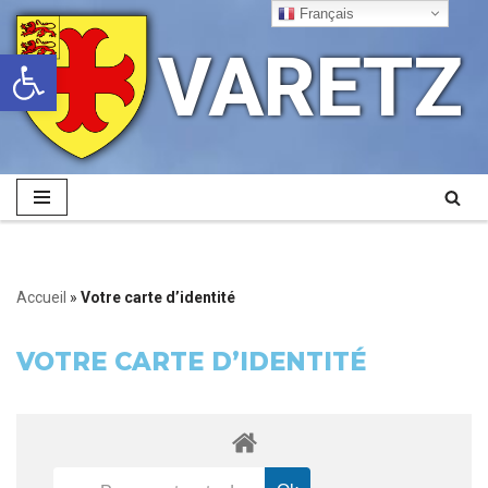
Français
VARETZ
Ouvrir la barre d’outils
Aller
au
contenu
Accueil
»
Votre carte d’identité
VOTRE CARTE D’IDENTITÉ