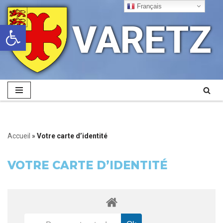
Français
VARETZ
Ouvrir la barre d’outils
Aller
au
contenu
Accueil
»
Votre carte d’identité
VOTRE CARTE D’IDENTITÉ