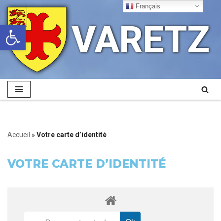
Français
VARETZ
Ouvrir la barre d’outils
Aller
au
contenu
Accueil
»
Votre carte d’identité
VOTRE CARTE D’IDENTITÉ